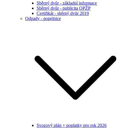
Sběrný dvůr - základní informace
Sběrný dvůr - publicita OPŽP
Certifikát - sběrný dvůr 2019
Odpady - popelnice
Svozový plán + poplatky pro rok 2026