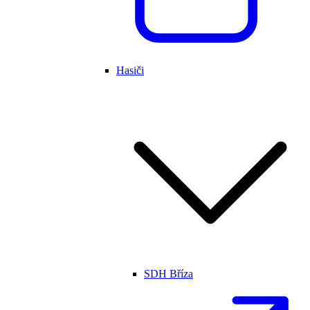
Hasiči
SDH Bříza