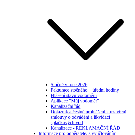
Stočné v roce 2026
Fakturace stočného + úřední hodiny
Hlášení stavu vodoměru
Aplikace "Můj vodoměr"
Kanalizační řád
Dotazník a čestné prohlášení k uzavření
smlouvy o odvádění a likvidaci
splačkových vod
Kanalizace - REKLAMAČNÍ ŘÁD
Informace pro odběratele, s vyúčtováním