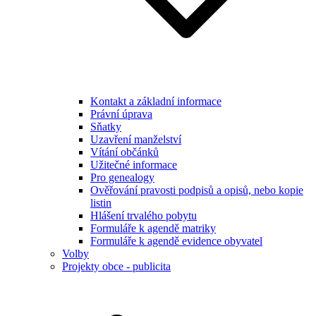
Kontakt a základní informace
Právní úprava
Sňatky
Uzavření manželství
Vítání občánků
Užitečné informace
Pro genealogy
Ověřování pravosti podpisů a opisů, nebo kopie
listin
Hlášení trvalého pobytu
Formuláře k agendě matriky
Formuláře k agendě evidence obyvatel
Volby
Projekty obce - publicita