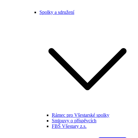
Spolky a sdružení
Rámec pro Všestarské spolky
Smlouvy o příspěvcích
FBŠ Všestary z.s.