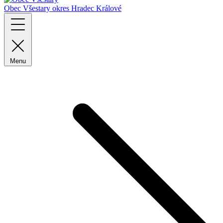
Obec Všestary
okres Hradec Králové
Menu