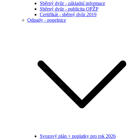
Sběrný dvůr - základní informace
Sběrný dvůr - publicita OPŽP
Certifikát - sběrný dvůr 2019
Odpady - popelnice
Svozový plán + poplatky pro rok 2026