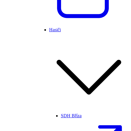
Hasiči
SDH Bříza