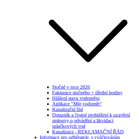
Stočné v roce 2026
Fakturace stočného + úřední hodiny
Hlášení stavu vodoměru
Aplikace "Můj vodoměr"
Kanalizační řád
Dotazník a čestné prohlášení k uzavření
smlouvy o odvádění a likvidaci
splačkových vod
Kanalizace - REKLAMAČNÍ ŘÁD
Informace pro odběratele, s vyúčtováním