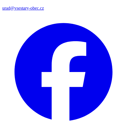
urad@vsestary-obec.cz