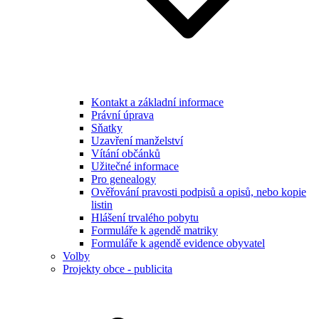
Kontakt a základní informace
Právní úprava
Sňatky
Uzavření manželství
Vítání občánků
Užitečné informace
Pro genealogy
Ověřování pravosti podpisů a opisů, nebo kopie
listin
Hlášení trvalého pobytu
Formuláře k agendě matriky
Formuláře k agendě evidence obyvatel
Volby
Projekty obce - publicita