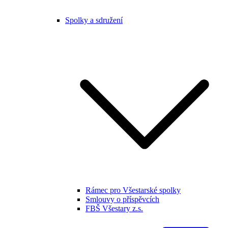
Spolky a sdružení
Rámec pro Všestarské spolky
Smlouvy o příspěvcích
FBŠ Všestary z.s.