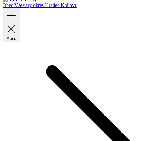
Obec Všestary
okres Hradec Králové
Menu