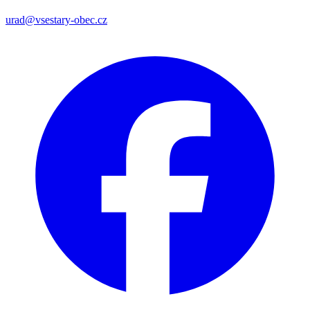
urad@vsestary-obec.cz