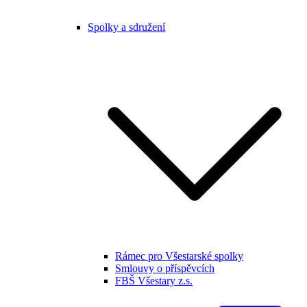
Spolky a sdružení
Rámec pro Všestarské spolky
Smlouvy o příspěvcích
FBŠ Všestary z.s.