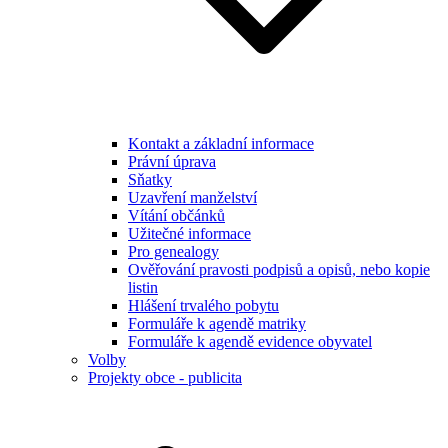
Kontakt a základní informace
Právní úprava
Sňatky
Uzavření manželství
Vítání občánků
Užitečné informace
Pro genealogy
Ověřování pravosti podpisů a opisů, nebo kopie
listin
Hlášení trvalého pobytu
Formuláře k agendě matriky
Formuláře k agendě evidence obyvatel
Volby
Projekty obce - publicita