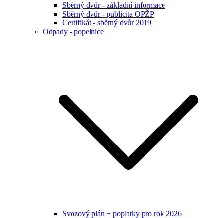
Sběrný dvůr - základní informace
Sběrný dvůr - publicita OPŽP
Certifikát - sběrný dvůr 2019
Odpady - popelnice
Svozový plán + poplatky pro rok 2026