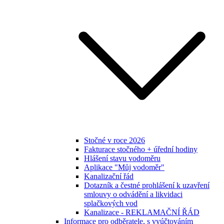
Stočné v roce 2026
Fakturace stočného + úřední hodiny
Hlášení stavu vodoměru
Aplikace "Můj vodoměr"
Kanalizační řád
Dotazník a čestné prohlášení k uzavření
smlouvy o odvádění a likvidaci
splačkových vod
Kanalizace - REKLAMAČNÍ ŘÁD
Informace pro odběratele, s vyúčtováním