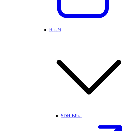
Hasiči
SDH Bříza