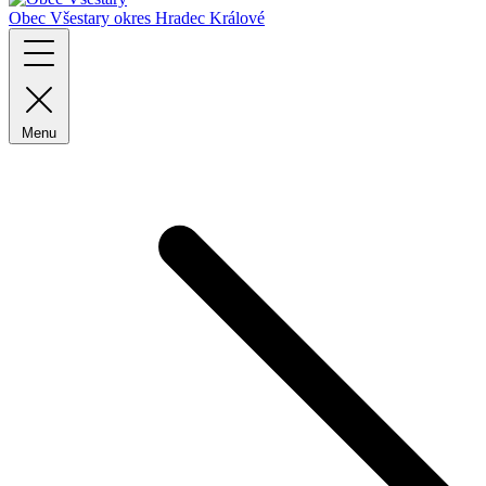
Obec Všestary
okres Hradec Králové
Menu