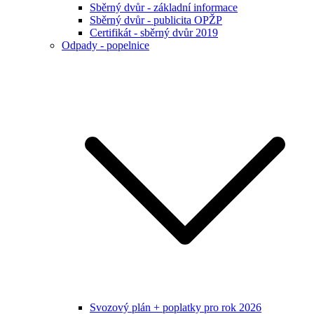
Sběrný dvůr - základní informace
Sběrný dvůr - publicita OPŽP
Certifikát - sběrný dvůr 2019
Odpady - popelnice
Svozový plán + poplatky pro rok 2026