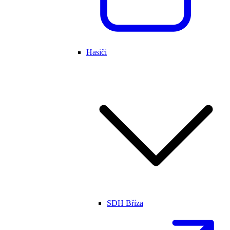
Hasiči
SDH Bříza