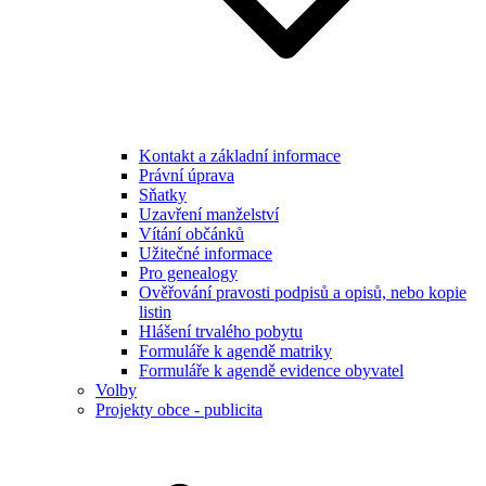
Kontakt a základní informace
Právní úprava
Sňatky
Uzavření manželství
Vítání občánků
Užitečné informace
Pro genealogy
Ověřování pravosti podpisů a opisů, nebo kopie
listin
Hlášení trvalého pobytu
Formuláře k agendě matriky
Formuláře k agendě evidence obyvatel
Volby
Projekty obce - publicita