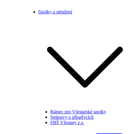
Spolky a sdružení
Rámec pro Všestarské spolky
Smlouvy o příspěvcích
FBŠ Všestary z.s.