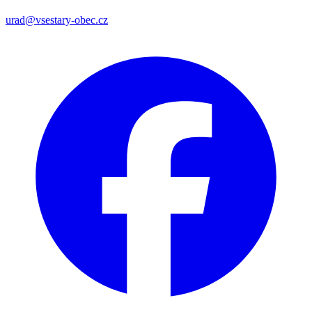
urad@vsestary-obec.cz