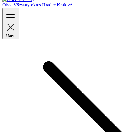
Obec Všestary
okres Hradec Králové
Menu