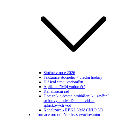
Stočné v roce 2026
Fakturace stočného + úřední hodiny
Hlášení stavu vodoměru
Aplikace "Můj vodoměr"
Kanalizační řád
Dotazník a čestné prohlášení k uzavření
smlouvy o odvádění a likvidaci
splačkových vod
Kanalizace - REKLAMAČNÍ ŘÁD
Informace pro odběratele, s vyúčtováním