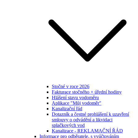
Stočné v roce 2026
Fakturace stočného + úřední hodiny
Hlášení stavu vodoměru
Aplikace "Můj vodoměr"
Kanalizační řád
Dotazník a čestné prohlášení k uzavření
smlouvy o odvádění a likvidaci
splačkových vod
Kanalizace - REKLAMAČNÍ ŘÁD
Informace pro odběratele, s vyúčtováním