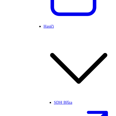
Hasiči
SDH Bříza