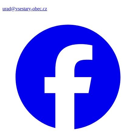
urad@vsestary-obec.cz