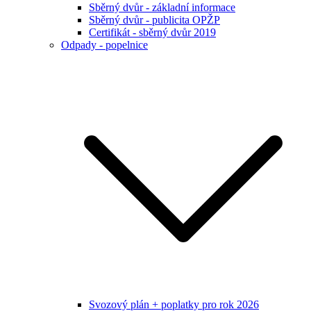
Sběrný dvůr - základní informace
Sběrný dvůr - publicita OPŽP
Certifikát - sběrný dvůr 2019
Odpady - popelnice
Svozový plán + poplatky pro rok 2026