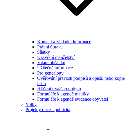
Kontakt a základní informace
Právní úprava
Sňatky
Uzavření manželství
Vítání občánků
Užitečné informace
Pro genealogy
Ověřování pravosti podpisů a opisů, nebo kopie
listin
Hlášení trvalého pobytu
Formuláře k agendě matriky
Formuláře k agendě evidence obyvatel
Volby
Projekty obce - publicita