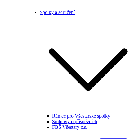
Spolky a sdružení
Rámec pro Všestarské spolky
Smlouvy o příspěvcích
FBŠ Všestary z.s.