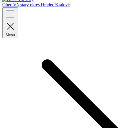
Obec Všestary
okres Hradec Králové
Menu