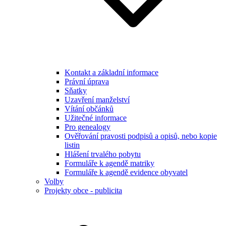
Kontakt a základní informace
Právní úprava
Sňatky
Uzavření manželství
Vítání občánků
Užitečné informace
Pro genealogy
Ověřování pravosti podpisů a opisů, nebo kopie
listin
Hlášení trvalého pobytu
Formuláře k agendě matriky
Formuláře k agendě evidence obyvatel
Volby
Projekty obce - publicita