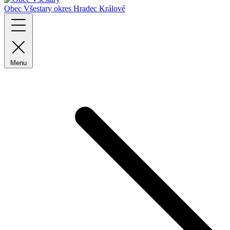
Obec Všestary
okres Hradec Králové
Menu