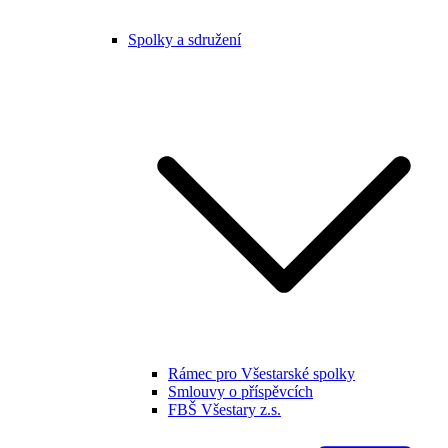
Spolky a sdružení
Rámec pro Všestarské spolky
Smlouvy o příspěvcích
FBŠ Všestary z.s.