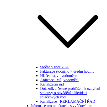
Stočné v roce 2026
Fakturace stočného + úřední hodiny
Hlášení stavu vodoměru
Aplikace "Můj vodoměr"
Kanalizační řád
Dotazník a čestné prohlášení k uzavření
smlouvy o odvádění a likvidaci
splačkových vod
Kanalizace - REKLAMAČNÍ ŘÁD
Informace pro odběratele, s vyúčtováním