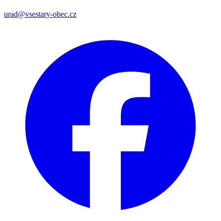
urad@vsestary-obec.cz