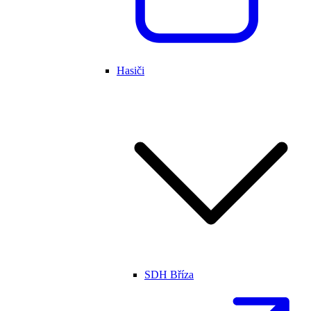
Hasiči
SDH Bříza