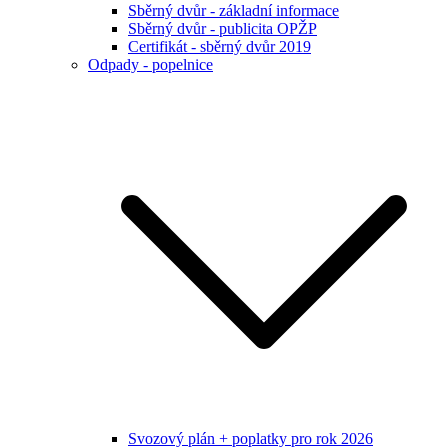
Sběrný dvůr - základní informace
Sběrný dvůr - publicita OPŽP
Certifikát - sběrný dvůr 2019
Odpady - popelnice
Svozový plán + poplatky pro rok 2026