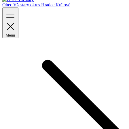
Obec Všestary
okres Hradec Králové
Menu