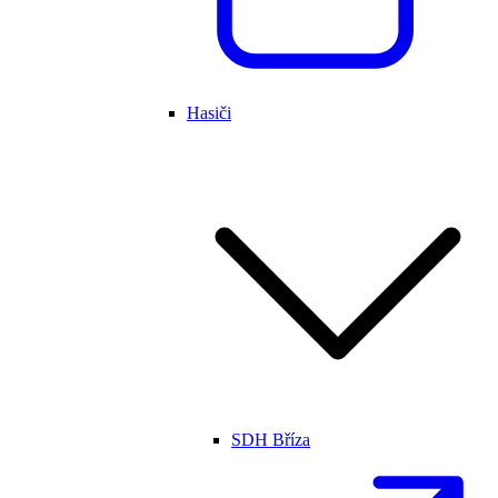
Hasiči
SDH Bříza