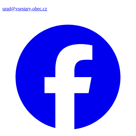
urad@vsestary-obec.cz