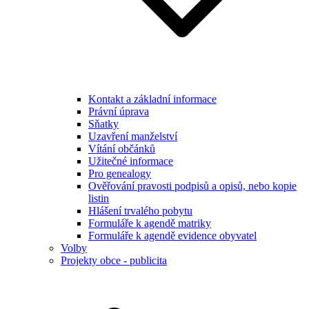
Kontakt a základní informace
Právní úprava
Sňatky
Uzavření manželství
Vítání občánků
Užitečné informace
Pro genealogy
Ověřování pravosti podpisů a opisů, nebo kopie
listin
Hlášení trvalého pobytu
Formuláře k agendě matriky
Formuláře k agendě evidence obyvatel
Volby
Projekty obce - publicita