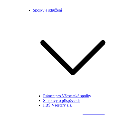
Spolky a sdružení
Rámec pro Všestarské spolky
Smlouvy o příspěvcích
FBŠ Všestary z.s.