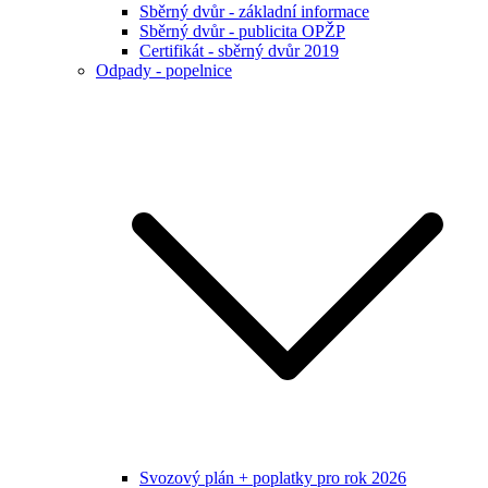
Sběrný dvůr - základní informace
Sběrný dvůr - publicita OPŽP
Certifikát - sběrný dvůr 2019
Odpady - popelnice
Svozový plán + poplatky pro rok 2026