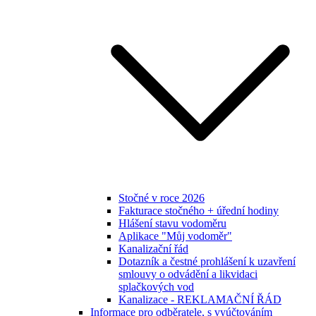
Stočné v roce 2026
Fakturace stočného + úřední hodiny
Hlášení stavu vodoměru
Aplikace "Můj vodoměr"
Kanalizační řád
Dotazník a čestné prohlášení k uzavření
smlouvy o odvádění a likvidaci
splačkových vod
Kanalizace - REKLAMAČNÍ ŘÁD
Informace pro odběratele, s vyúčtováním