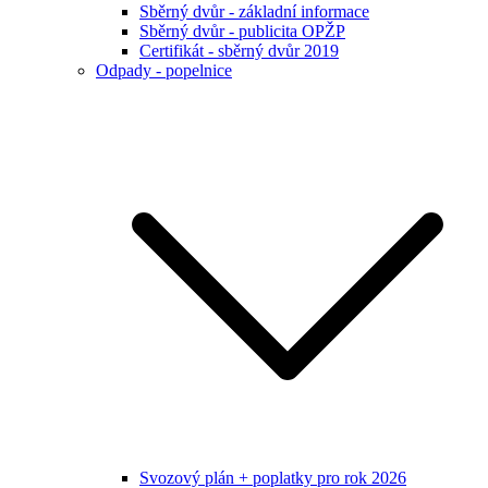
Sběrný dvůr - základní informace
Sběrný dvůr - publicita OPŽP
Certifikát - sběrný dvůr 2019
Odpady - popelnice
Svozový plán + poplatky pro rok 2026