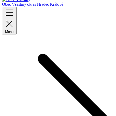
Obec Všestary
okres Hradec Králové
Menu