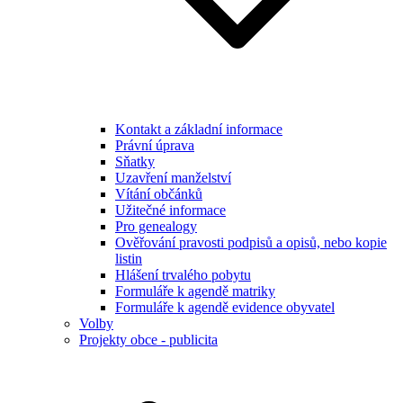
Kontakt a základní informace
Právní úprava
Sňatky
Uzavření manželství
Vítání občánků
Užitečné informace
Pro genealogy
Ověřování pravosti podpisů a opisů, nebo kopie
listin
Hlášení trvalého pobytu
Formuláře k agendě matriky
Formuláře k agendě evidence obyvatel
Volby
Projekty obce - publicita