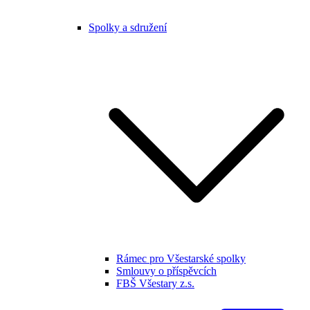
Spolky a sdružení
Rámec pro Všestarské spolky
Smlouvy o příspěvcích
FBŠ Všestary z.s.