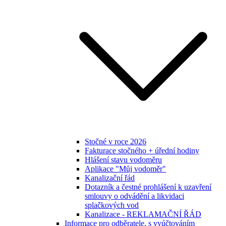
Stočné v roce 2026
Fakturace stočného + úřední hodiny
Hlášení stavu vodoměru
Aplikace "Můj vodoměr"
Kanalizační řád
Dotazník a čestné prohlášení k uzavření
smlouvy o odvádění a likvidaci
splačkových vod
Kanalizace - REKLAMAČNÍ ŘÁD
Informace pro odběratele, s vyúčtováním