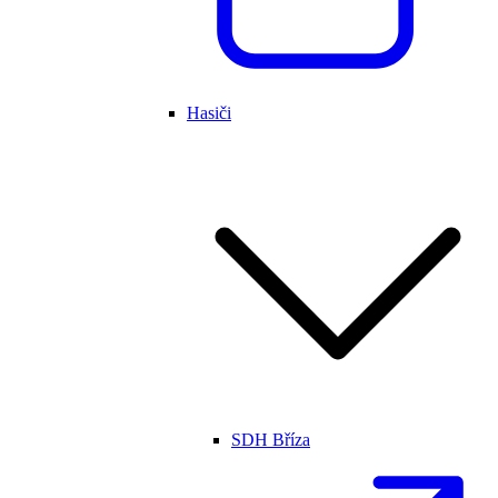
Hasiči
SDH Bříza