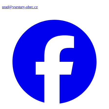
urad@vsestary-obec.cz