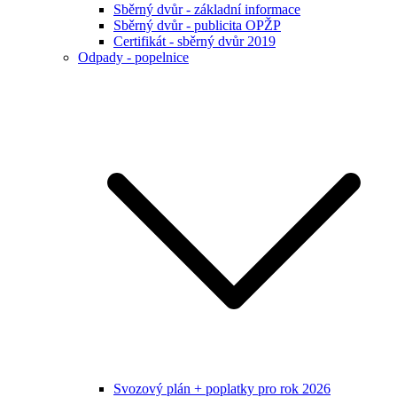
Sběrný dvůr - základní informace
Sběrný dvůr - publicita OPŽP
Certifikát - sběrný dvůr 2019
Odpady - popelnice
Svozový plán + poplatky pro rok 2026