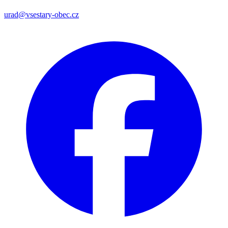
urad@vsestary-obec.cz