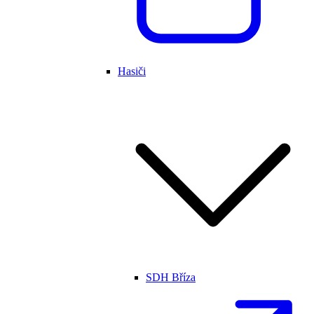
Hasiči
SDH Bříza