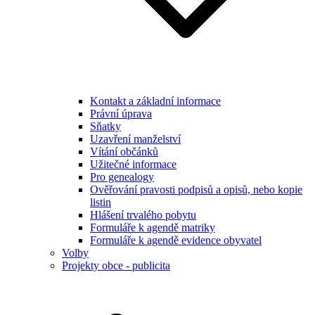
Kontakt a základní informace
Právní úprava
Sňatky
Uzavření manželství
Vítání občánků
Užitečné informace
Pro genealogy
Ověřování pravosti podpisů a opisů, nebo kopie
listin
Hlášení trvalého pobytu
Formuláře k agendě matriky
Formuláře k agendě evidence obyvatel
Volby
Projekty obce - publicita