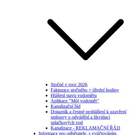
Stočné v roce 2026
Fakturace stočného + úřední hodiny
Hlášení stavu vodoměru
Aplikace "Můj vodoměr"
Kanalizační řád
Dotazník a čestné prohlášení k uzavření
smlouvy o odvádění a likvidaci
splačkových vod
Kanalizace - REKLAMAČNÍ ŘÁD
Informace pro odběratele, s vyúčtováním