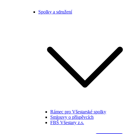
Spolky a sdružení
Rámec pro Všestarské spolky
Smlouvy o příspěvcích
FBŠ Všestary z.s.