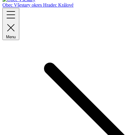
Obec Všestary
okres Hradec Králové
Menu