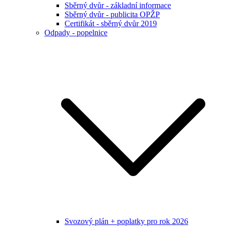
Sběrný dvůr - základní informace
Sběrný dvůr - publicita OPŽP
Certifikát - sběrný dvůr 2019
Odpady - popelnice
Svozový plán + poplatky pro rok 2026