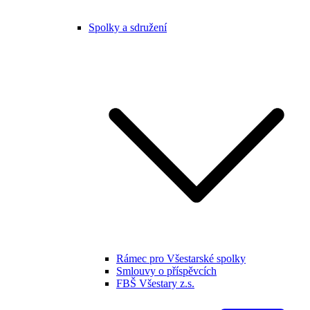
Spolky a sdružení
Rámec pro Všestarské spolky
Smlouvy o příspěvcích
FBŠ Všestary z.s.