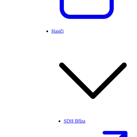
Hasiči
SDH Bříza