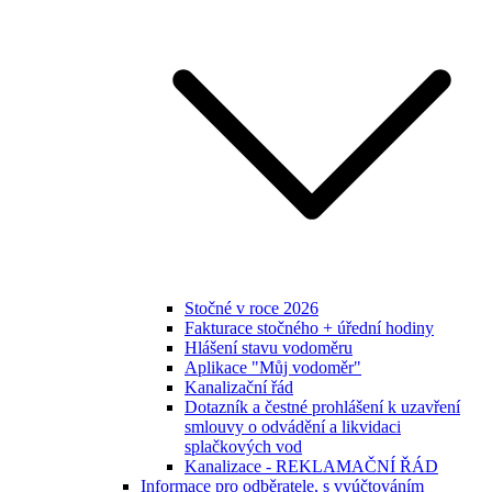
Stočné v roce 2026
Fakturace stočného + úřední hodiny
Hlášení stavu vodoměru
Aplikace "Můj vodoměr"
Kanalizační řád
Dotazník a čestné prohlášení k uzavření
smlouvy o odvádění a likvidaci
splačkových vod
Kanalizace - REKLAMAČNÍ ŘÁD
Informace pro odběratele, s vyúčtováním