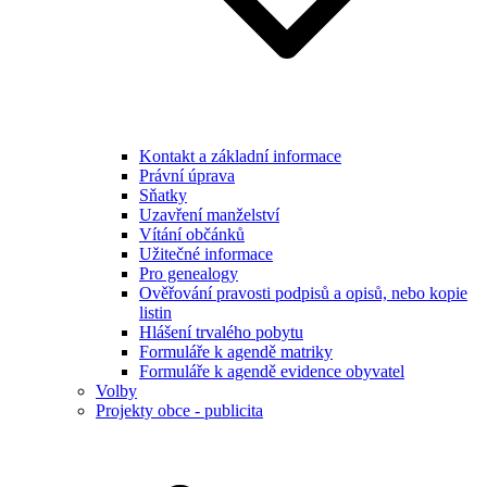
Kontakt a základní informace
Právní úprava
Sňatky
Uzavření manželství
Vítání občánků
Užitečné informace
Pro genealogy
Ověřování pravosti podpisů a opisů, nebo kopie
listin
Hlášení trvalého pobytu
Formuláře k agendě matriky
Formuláře k agendě evidence obyvatel
Volby
Projekty obce - publicita