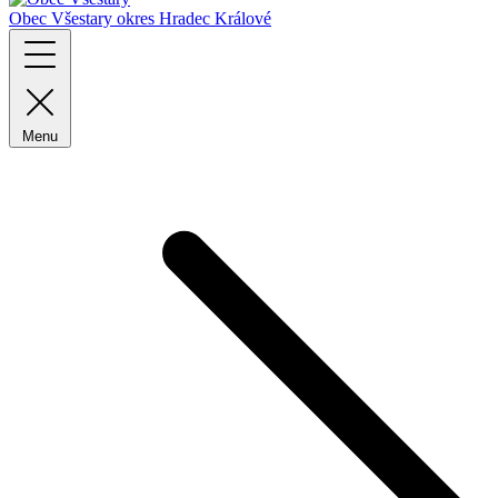
Obec Všestary
okres Hradec Králové
Menu