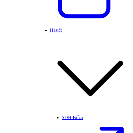
Hasiči
SDH Bříza