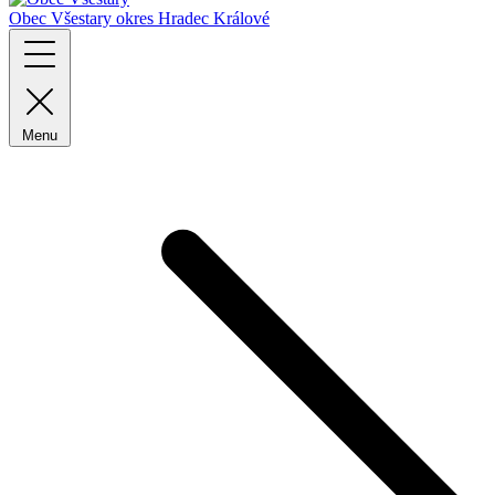
Obec Všestary
okres Hradec Králové
Menu