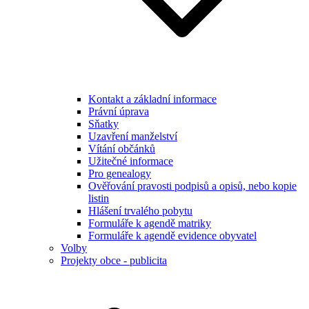
Kontakt a základní informace
Právní úprava
Sňatky
Uzavření manželství
Vítání občánků
Užitečné informace
Pro genealogy
Ověřování pravosti podpisů a opisů, nebo kopie
listin
Hlášení trvalého pobytu
Formuláře k agendě matriky
Formuláře k agendě evidence obyvatel
Volby
Projekty obce - publicita