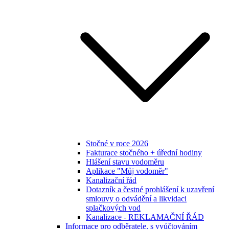
Stočné v roce 2026
Fakturace stočného + úřední hodiny
Hlášení stavu vodoměru
Aplikace "Můj vodoměr"
Kanalizační řád
Dotazník a čestné prohlášení k uzavření
smlouvy o odvádění a likvidaci
splačkových vod
Kanalizace - REKLAMAČNÍ ŘÁD
Informace pro odběratele, s vyúčtováním