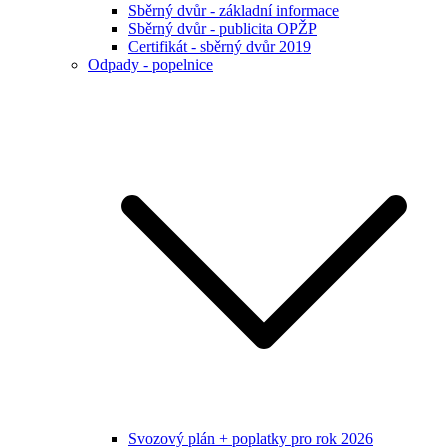
Sběrný dvůr - základní informace
Sběrný dvůr - publicita OPŽP
Certifikát - sběrný dvůr 2019
Odpady - popelnice
Svozový plán + poplatky pro rok 2026