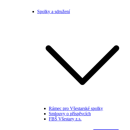
Spolky a sdružení
Rámec pro Všestarské spolky
Smlouvy o příspěvcích
FBŠ Všestary z.s.