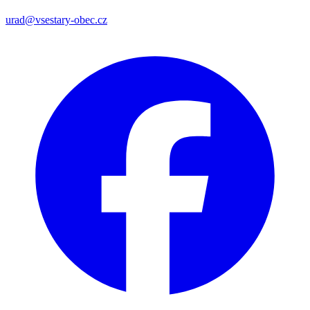
urad@vsestary-obec.cz