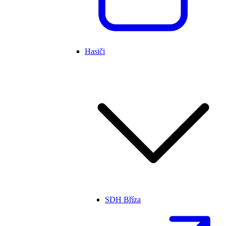
Hasiči
SDH Bříza