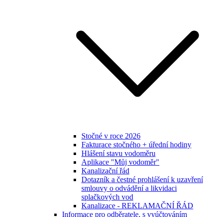
Stočné v roce 2026
Fakturace stočného + úřední hodiny
Hlášení stavu vodoměru
Aplikace "Můj vodoměr"
Kanalizační řád
Dotazník a čestné prohlášení k uzavření
smlouvy o odvádění a likvidaci
splačkových vod
Kanalizace - REKLAMAČNÍ ŘÁD
Informace pro odběratele, s vyúčtováním