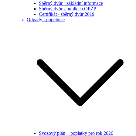
Sběrný dvůr - základní informace
Sběrný dvůr - publicita OPŽP
Certifikát - sběrný dvůr 2019
Odpady - popelnice
Svozový plán + poplatky pro rok 2026