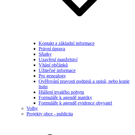
Kontakt a základní informace
Právní úprava
Sňatky
Uzavření manželství
Vítání občánků
Užitečné informace
Pro genealogy
Ověřování pravosti podpisů a opisů, nebo kopie
listin
Hlášení trvalého pobytu
Formuláře k agendě matriky
Formuláře k agendě evidence obyvatel
Volby
Projekty obce - publicita