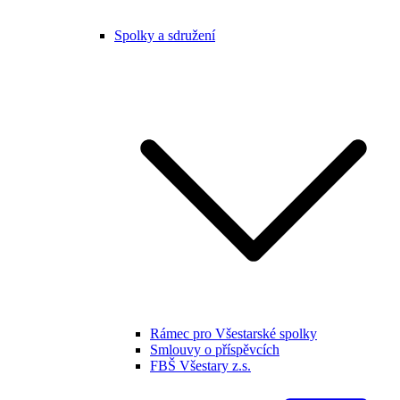
Spolky a sdružení
Rámec pro Všestarské spolky
Smlouvy o příspěvcích
FBŠ Všestary z.s.