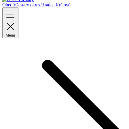
Obec Všestary
okres Hradec Králové
Menu