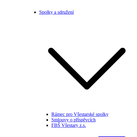
Spolky a sdružení
Rámec pro Všestarské spolky
Smlouvy o příspěvcích
FBŠ Všestary z.s.