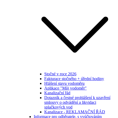
Stočné v roce 2026
Fakturace stočného + úřední hodiny
Hlášení stavu vodoměru
Aplikace "Můj vodoměr"
Kanalizační řád
Dotazník a čestné prohlášení k uzavření
smlouvy o odvádění a likvidaci
splačkových vod
Kanalizace - REKLAMAČNÍ ŘÁD
Informace pro odběratele, s vyúčtováním