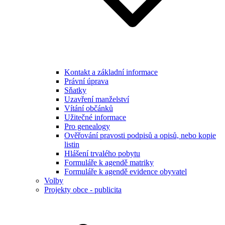
Kontakt a základní informace
Právní úprava
Sňatky
Uzavření manželství
Vítání občánků
Užitečné informace
Pro genealogy
Ověřování pravosti podpisů a opisů, nebo kopie
listin
Hlášení trvalého pobytu
Formuláře k agendě matriky
Formuláře k agendě evidence obyvatel
Volby
Projekty obce - publicita