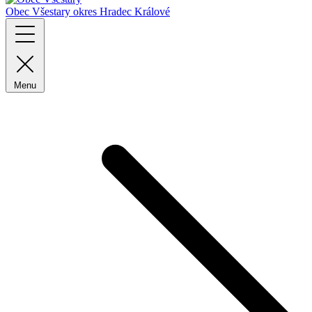
Obec Všestary
okres Hradec Králové
Menu