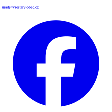
urad@vsestary-obec.cz