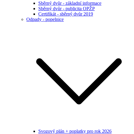
Sběrný dvůr - základní informace
Sběrný dvůr - publicita OPŽP
Certifikát - sběrný dvůr 2019
Odpady - popelnice
Svozový plán + poplatky pro rok 2026