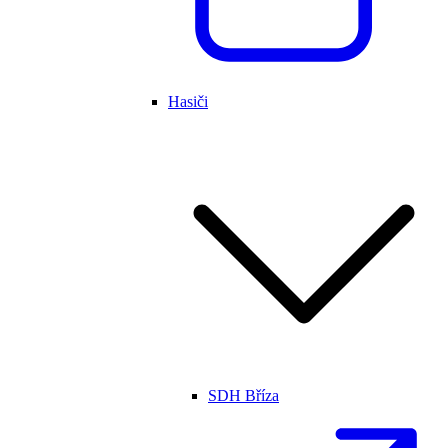
Hasiči
SDH Bříza