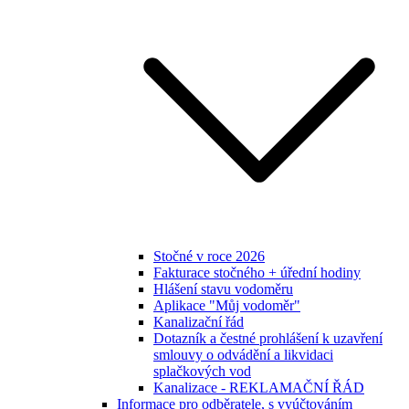
Stočné v roce 2026
Fakturace stočného + úřední hodiny
Hlášení stavu vodoměru
Aplikace "Můj vodoměr"
Kanalizační řád
Dotazník a čestné prohlášení k uzavření
smlouvy o odvádění a likvidaci
splačkových vod
Kanalizace - REKLAMAČNÍ ŘÁD
Informace pro odběratele, s vyúčtováním