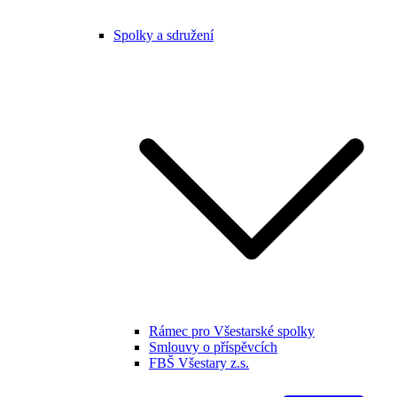
Spolky a sdružení
Rámec pro Všestarské spolky
Smlouvy o příspěvcích
FBŠ Všestary z.s.