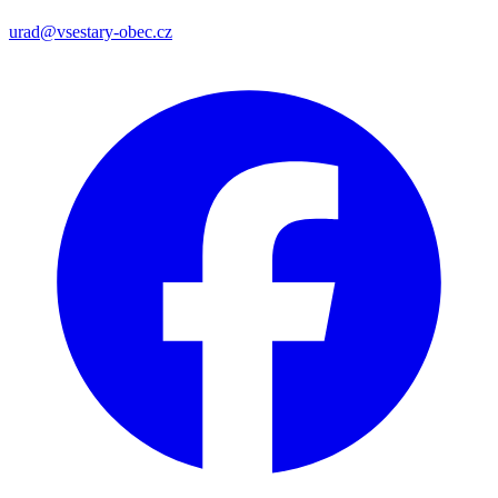
urad@vsestary-obec.cz