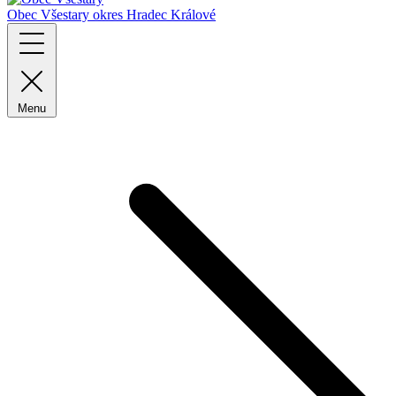
Obec Všestary
okres Hradec Králové
Menu