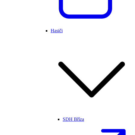
Hasiči
SDH Bříza