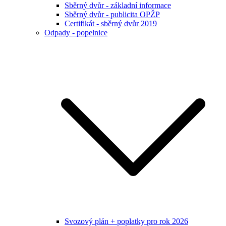
Sběrný dvůr - základní informace
Sběrný dvůr - publicita OPŽP
Certifikát - sběrný dvůr 2019
Odpady - popelnice
Svozový plán + poplatky pro rok 2026