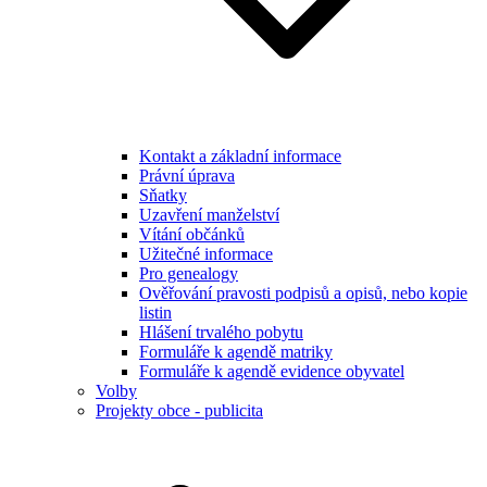
Kontakt a základní informace
Právní úprava
Sňatky
Uzavření manželství
Vítání občánků
Užitečné informace
Pro genealogy
Ověřování pravosti podpisů a opisů, nebo kopie
listin
Hlášení trvalého pobytu
Formuláře k agendě matriky
Formuláře k agendě evidence obyvatel
Volby
Projekty obce - publicita