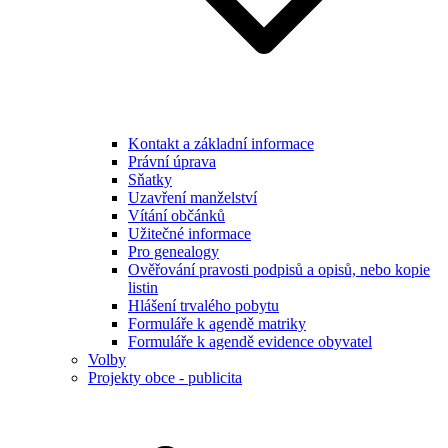
Kontakt a základní informace
Právní úprava
Sňatky
Uzavření manželství
Vítání občánků
Užitečné informace
Pro genealogy
Ověřování pravosti podpisů a opisů, nebo kopie
listin
Hlášení trvalého pobytu
Formuláře k agendě matriky
Formuláře k agendě evidence obyvatel
Volby
Projekty obce - publicita