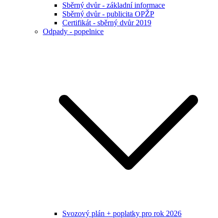
Sběrný dvůr - základní informace
Sběrný dvůr - publicita OPŽP
Certifikát - sběrný dvůr 2019
Odpady - popelnice
Svozový plán + poplatky pro rok 2026