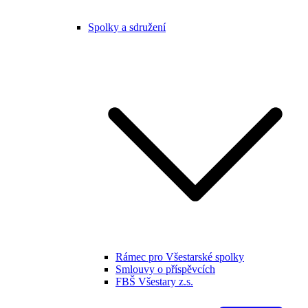
Spolky a sdružení
Rámec pro Všestarské spolky
Smlouvy o příspěvcích
FBŠ Všestary z.s.