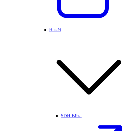
Hasiči
SDH Bříza