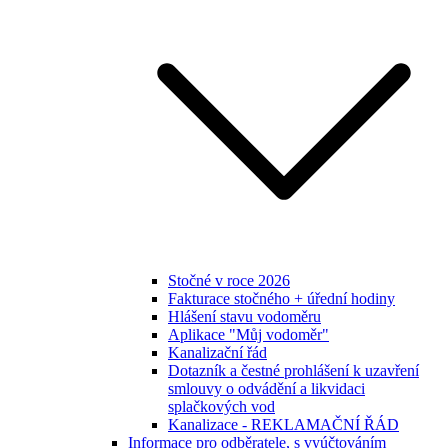
Stočné v roce 2026
Fakturace stočného + úřední hodiny
Hlášení stavu vodoměru
Aplikace "Můj vodoměr"
Kanalizační řád
Dotazník a čestné prohlášení k uzavření
smlouvy o odvádění a likvidaci
splačkových vod
Kanalizace - REKLAMAČNÍ ŘÁD
Informace pro odběratele, s vyúčtováním