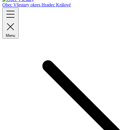
Obec Všestary
okres Hradec Králové
Menu