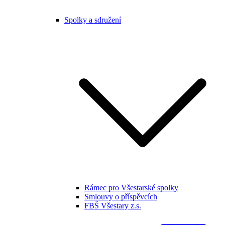
Spolky a sdružení
Rámec pro Všestarské spolky
Smlouvy o příspěvcích
FBŠ Všestary z.s.