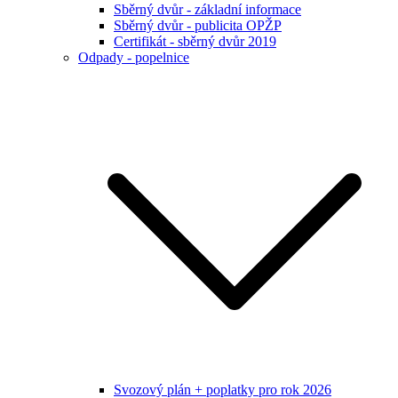
Sběrný dvůr - základní informace
Sběrný dvůr - publicita OPŽP
Certifikát - sběrný dvůr 2019
Odpady - popelnice
Svozový plán + poplatky pro rok 2026