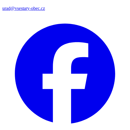
urad@vsestary-obec.cz