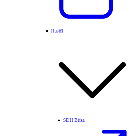
Hasiči
SDH Bříza