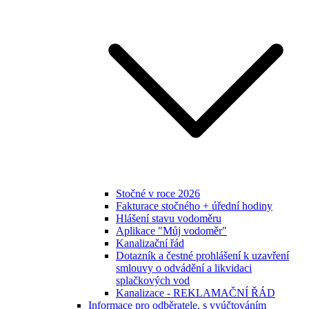
Stočné v roce 2026
Fakturace stočného + úřední hodiny
Hlášení stavu vodoměru
Aplikace "Můj vodoměr"
Kanalizační řád
Dotazník a čestné prohlášení k uzavření
smlouvy o odvádění a likvidaci
splačkových vod
Kanalizace - REKLAMAČNÍ ŘÁD
Informace pro odběratele, s vyúčtováním