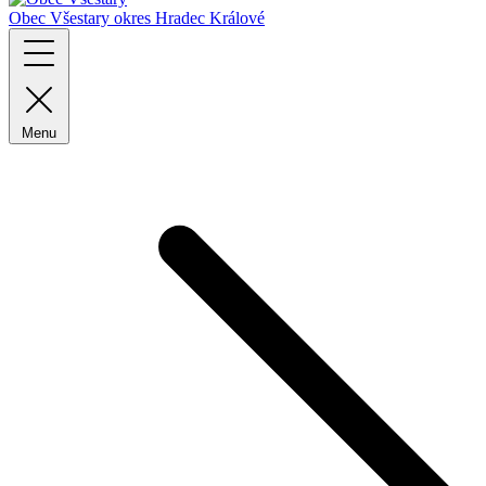
Obec Všestary
okres Hradec Králové
Menu