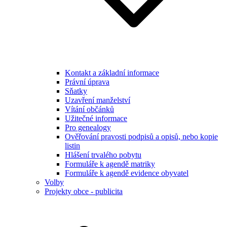
Kontakt a základní informace
Právní úprava
Sňatky
Uzavření manželství
Vítání občánků
Užitečné informace
Pro genealogy
Ověřování pravosti podpisů a opisů, nebo kopie
listin
Hlášení trvalého pobytu
Formuláře k agendě matriky
Formuláře k agendě evidence obyvatel
Volby
Projekty obce - publicita