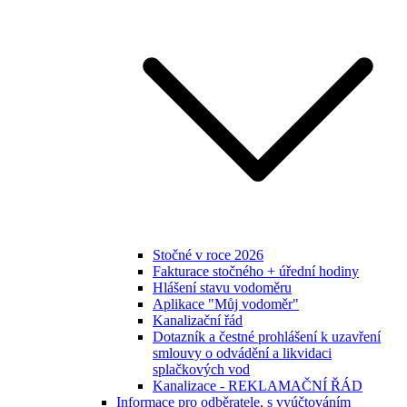
Stočné v roce 2026
Fakturace stočného + úřední hodiny
Hlášení stavu vodoměru
Aplikace "Můj vodoměr"
Kanalizační řád
Dotazník a čestné prohlášení k uzavření
smlouvy o odvádění a likvidaci
splačkových vod
Kanalizace - REKLAMAČNÍ ŘÁD
Informace pro odběratele, s vyúčtováním