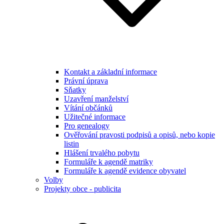
Kontakt a základní informace
Právní úprava
Sňatky
Uzavření manželství
Vítání občánků
Užitečné informace
Pro genealogy
Ověřování pravosti podpisů a opisů, nebo kopie
listin
Hlášení trvalého pobytu
Formuláře k agendě matriky
Formuláře k agendě evidence obyvatel
Volby
Projekty obce - publicita