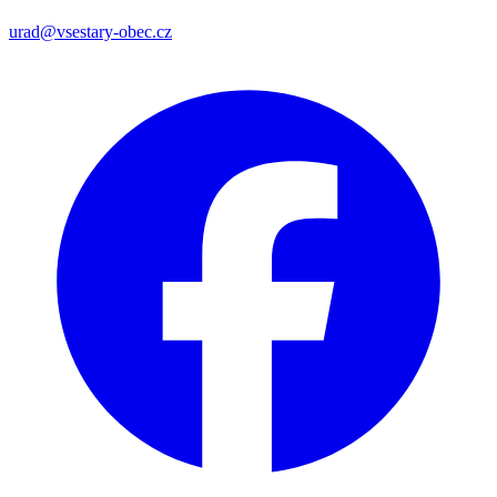
urad@vsestary-obec.cz