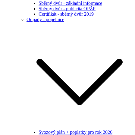
Sběrný dvůr - základní informace
Sběrný dvůr - publicita OPŽP
Certifikát - sběrný dvůr 2019
Odpady - popelnice
Svozový plán + poplatky pro rok 2026