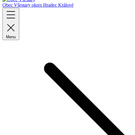
Obec Všestary
okres Hradec Králové
Menu