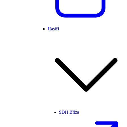
Hasiči
SDH Bříza