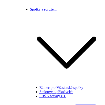
Spolky a sdružení
Rámec pro Všestarské spolky
Smlouvy o příspěvcích
FBŠ Všestary z.s.